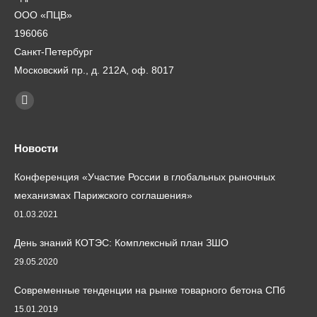
ООО «ПЦВ»
196066
Санкт-Петербург
Московский пр., д. 212А, оф. 8017
Найдите нас:
Почта
page
opens
Новости
in
Конференция «Участие России в глобальных рыночных
new
механизмах Парижского соглашения»
window
01.03.2021
День знаний КОТЭС: Комплексный план ЗШО
29.05.2020
Современные тенденции на рынке товарного бетона СПб
15.01.2019