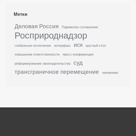
Метки
Деловая Россия
Парижское соглашение
Росприроднадзор
иск
глобальное потепление
интерфакс
круглый стол
повышение ответственности
пресс-конференция
суд
реформирование законодательства
трансграничное перемещение
чиновники