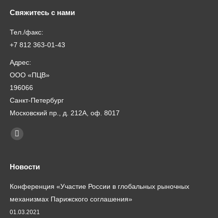
Свяжитесь с нами
Тел./факс:
+7 812 363-01-43
Адрес:
ООО «ПЦВ»
196066
Санкт-Петербург
Московский пр., д. 212А, оф. 8017
Найдите нас:
Почта
page
opens
Новости
in
Конференция «Участие России в глобальных рыночных
new
механизмах Парижского соглашения»
window
01.03.2021