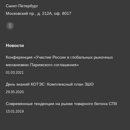
Санкт-Петербург
Московский пр., д. 212А, оф. 8017
Найдите нас:
Почта
page
opens
Новости
in
Конференция «Участие России в глобальных рыночных
new
механизмах Парижского соглашения»
window
01.03.2021
День знаний КОТЭС: Комплексный план ЗШО
29.05.2020
Современные тенденции на рынке товарного бетона СПб
15.01.2019